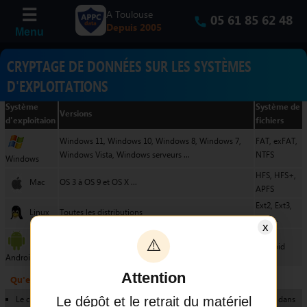
A Toulouse
05 61 85 62 48
Depuis 2005
CRYPTAGE DE DONNÉES SUR LES SYSTÈMES
D'EXPLOITATIONS
Système
Système de
Versions
d'exploitaion
fichiers
Windows 11, Windows 10, Windows 8, Windows 7,
FAT, exFAT,
Windows Vista, Windows serveurs ...
NTFS
Windows
HFS, HFS+,
Mac
OS 3 à OS 9 et OS X ...
APFS
Ext2, Ext3,
Linux
Toutes les distributions
Ext4 ...
x
⚠️
Versions 4 à 12...
Android
Android
Attention
Qu'est-ce que le cryptage des données ?
Le dépôt et le retrait du matériel
Le cryptage des données par des virus représente une menace croissante dans