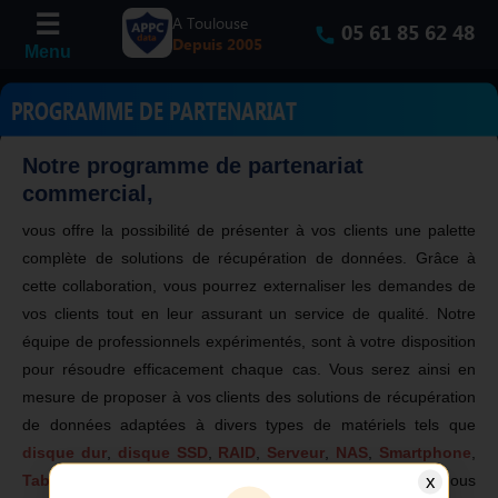
A Toulouse
05 61 85 62 48
Depuis 2005
PROGRAMME DE PARTENARIAT
Notre programme de partenariat
commercial,
vous offre la possibilité de présenter à vos clients une palette
complète de solutions de récupération de données. Grâce à
cette collaboration, vous pourrez externaliser les demandes de
vos clients tout en leur assurant un service de qualité. Notre
équipe de professionnels expérimentés, sont à votre disposition
pour résoudre efficacement chaque cas. Vous serez ainsi en
mesure de proposer à vos clients des solutions de récupération
de données adaptées à divers types de matériels tels que
disque dur
,
disque SSD
,
RAID
,
Serveur
,
NAS
,
Smartphone
,
x
Tablette
,
Clé USB
,
Carte SD
,
Micro SD
et bien d'autres. Nous